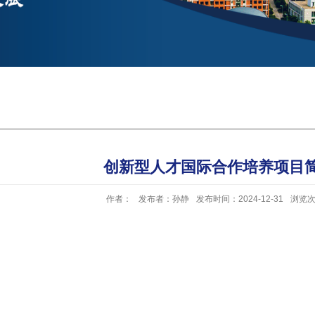
创新型人才国际合作培养项目
作者：
发布者：孙静
发布时间：2024-12-31
浏览