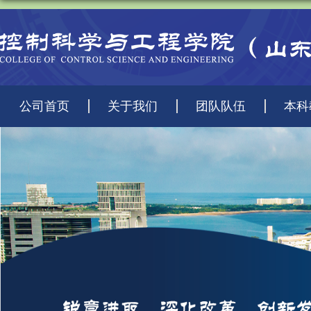
公司首页
关于我们
团队队伍
本科